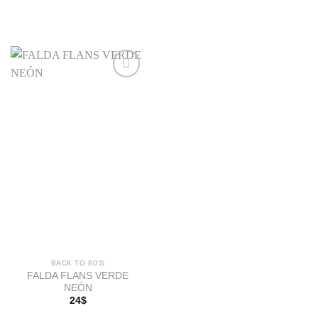
Añadir
a la
lista de
deseos
BACK TO 80'S
FALDA FLANS VERDE
NEÓN
24
$