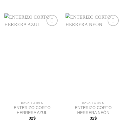
Añadir
Añadir
a la
a la
lista de
lista de
deseos
deseos
BACK TO 80'S
BACK TO 80'S
ENTERIZO CORTO
ENTERIZO CORTO
HERRERA AZUL
HERRERA NEÓN
32
$
32
$