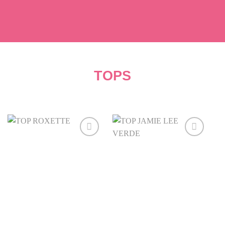
TOPS
Añadir
Añadir
a la
a la
lista de
lista de
deseos
deseos