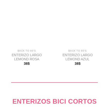
Añadir
Añadir
a la
a la
lista de
lista de
deseos
deseos
BACK TO 80'S
BACK TO 80'S
ENTERIZO LARGO
ENTERIZO LARGO
LEMOND ROSA
LEMOND AZUL
38
$
38
$
ENTERIZOS BICI CORTOS