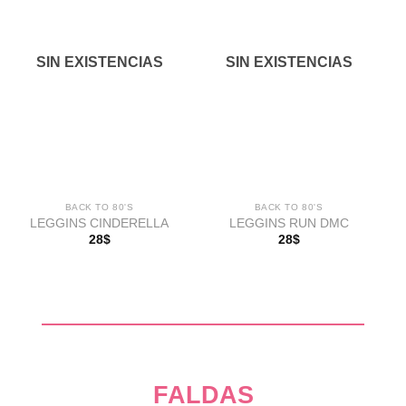
Añadir
Añadir
a la
a la
lista de
lista de
SIN EXISTENCIAS
SIN EXISTENCIAS
deseos
deseos
BACK TO 80'S
BACK TO 80'S
LEGGINS CINDERELLA
LEGGINS RUN DMC
28
$
28
$
FALDAS