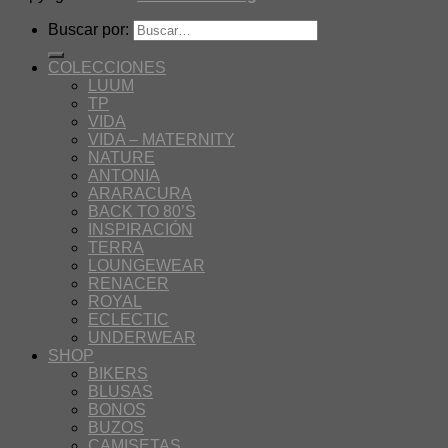
Buscar por:
COLECCIONES
LUUM
TP
VIDA
VIDA – MATERNITY
NATURE
ANTONIA
ARARACURA
BACK TO 80’S
INSPIRACIÓN
TERRA
LOUNGEWEAR
RENACER
ROYAL
ECLECTIC
UNDERWEAR
SHOP
BIKERS
BLUSAS
BONOS
BUZOS
CAMISETAS