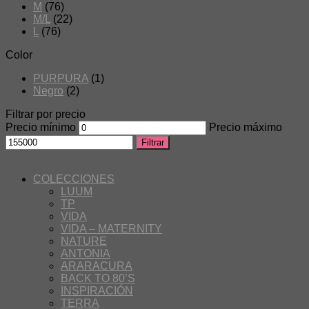
M
(76)
M/L
(22)
L
(76)
Color
PURPURA
(1)
Negro
(2)
Filtrar por precio
Precio mínimo
Precio máximo
Filtrar
COLECCIONES
LUUM
TP
VIDA
VIDA – MATERNITY
NATURE
ANTONIA
ARARACURA
BACK TO 80’S
INSPIRACIÓN
TERRA