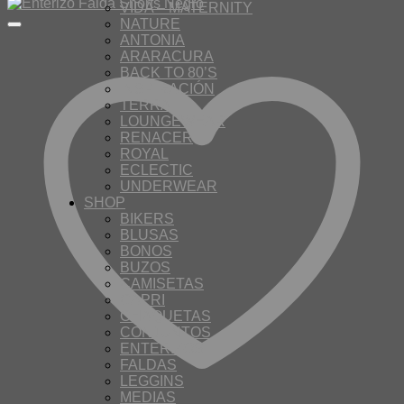
VIDA – MATERNITY
NATURE
ANTONIA
ARARACURA
BACK TO 80’S
INSPIRACIÓN
TERRA
LOUNGEWEAR
RENACER
ROYAL
ECLECTIC
UNDERWEAR
SHOP
BIKERS
BLUSAS
BONOS
BUZOS
CAMISETAS
CAPRI
CHAQUETAS
CONJUNTOS
ENTERIZOS
FALDAS
LEGGINS
MEDIAS