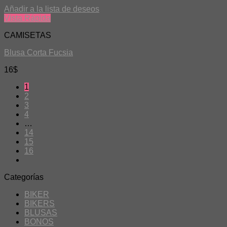
Añadir a la lista de deseos
Vista Rápida
CAMISETAS
Blusa Corta Fucsia
16
$
1
2
3
4
…
14
15
16
Categorías
BIKER
BIKERS
BLUSAS
BONOS