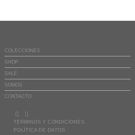
Añadir
Añadir
a la
a la
lista de
lista de
deseos
deseos
COLECCIONES
SHOP
SALE
SOMOS
CONTACTO
TERMINOS Y CONDICIONES
POLÍTICA DE DATOS