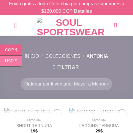
Skip
Envío gratis a toda Colombia por compras superiores a
to
$120.000 COP
Detalles
content
COP $
INICIO
/
COLECCIONES
/
ANTONIA
USD $
FILTRAR
SIN EXISTENCIAS
SIN EXISTENCIAS
ANTONIA
ANTONIA
SHORT TERNURA
LEGGINS TERNURA
19
$
29
$