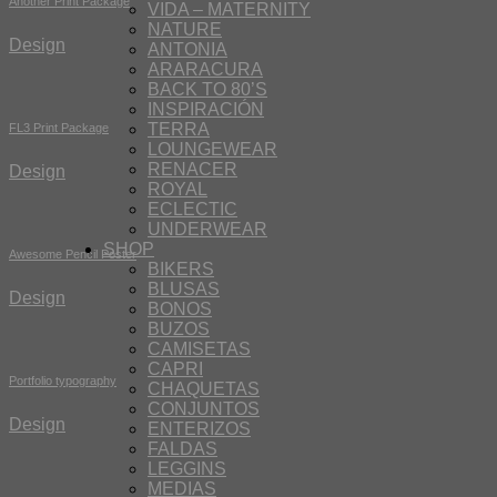
Another Print Package
VIDA – MATERNITY
NATURE
Design
ANTONIA
ARARACURA
BACK TO 80’S
INSPIRACIÓN
TERRA
FL3 Print Package
LOUNGEWEAR
RENACER
Design
ROYAL
ECLECTIC
UNDERWEAR
SHOP
Awesome Pencil Poster
BIKERS
BLUSAS
Design
BONOS
BUZOS
CAMISETAS
CAPRI
Portfolio typography
CHAQUETAS
CONJUNTOS
Design
ENTERIZOS
FALDAS
LEGGINS
MEDIAS