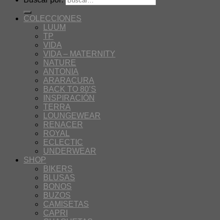
COLECCIONES
LUUM
TP
VIDA
VIDA – MATERNITY
NATURE
ANTONIA
ARARACURA
BACK TO 80’S
INSPIRACIÓN
TERRA
LOUNGEWEAR
RENACER
ROYAL
ECLECTIC
UNDERWEAR
SHOP
BIKERS
BLUSAS
BONOS
BUZOS
CAMISETAS
CAPRI