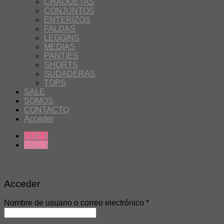
CHAQUETAS
CONJUNTOS
ENTERIZOS
FALDAS
LEGGINS
MEDIAS
PANTIES
SHORTS
SUDADERAS
TOPS
SALE
SOMOS
CONTACTO
Acceder
COP $
USD $
Acceder
Nombre de usuario o correo electrónico
*