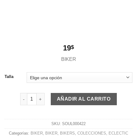
19
$
BIKER
Talla
BIKER BE AZUL OSCURO cantidad
AÑADIR AL CARRITO
SKU:
SOUL000422
Categorías:
BIKER
,
BIKER
,
BIKERS
,
COLECCIONES
,
ECLECTIC