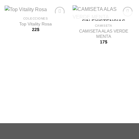
COLECCIONES
SIN EXISTENCIAS
Top Vitality Rosa
CAMISETA
22
$
CAMISETA ALAS VERDE
Añadir
Añadir
MENTA
a la
a la
lista de
lista de
17
$
deseos
deseos