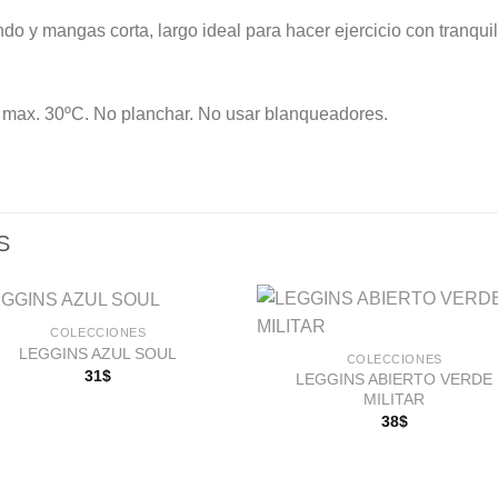
do y mangas corta, largo ideal para hacer ejercicio con tranq
a max. 30ºC. No planchar. No usar blanqueadores.
S
COLECCIONES
LEGGINS AZUL SOUL
COLECCIONES
31
$
LEGGINS ABIERTO VERDE
Añadir
Aña
MILITAR
a la
a l
lista de
lista
38
$
deseos
des