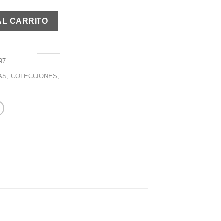
tidad
AL CARRITO
97
AS
,
COLECCIONES
,