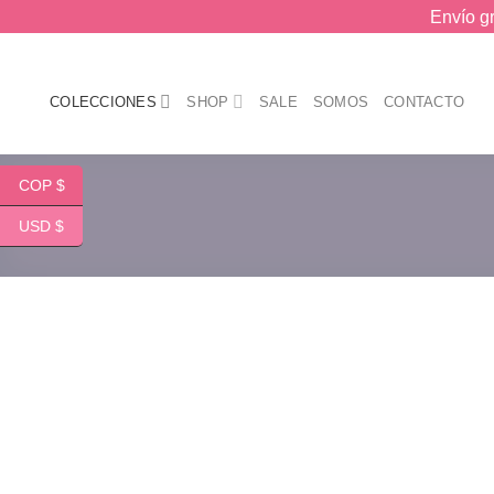
Skip
Envío g
to
content
COLECCIONES
SHOP
SALE
SOMOS
CONTACTO
COP $
USD $