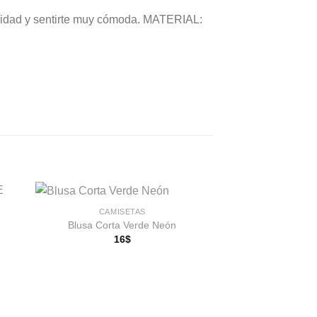
uilidad y sentirte muy cómoda. MATERIAL:
CAMISETAS
Blusa Corta Verde Neón
16
$
dir
Añadir
a
a la
 de
lista de
eos
deseos