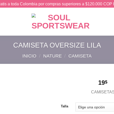
ratis a toda Colombia por compras superiores a $120.000 COP
CAMISETA OVERSIZE LILA
INICIO
/
NATURE
/
CAMISETA
19
$
CAMISETA
Añadir
a la
Talla
lista de
deseos