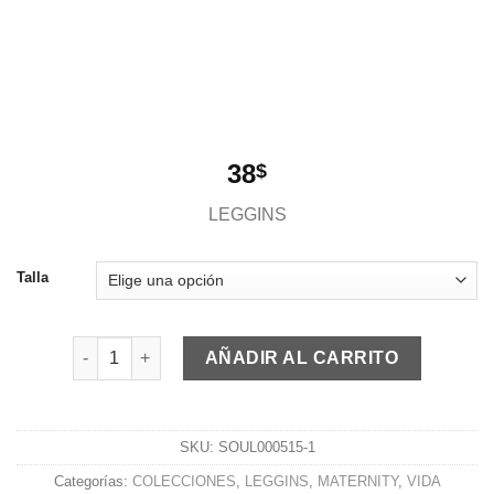
38
$
LEGGINS
Talla
Leggins Maternity Cruzado Negro cantidad
AÑADIR AL CARRITO
SKU:
SOUL000515-1
Categorías:
COLECCIONES
,
LEGGINS
,
MATERNITY
,
VIDA