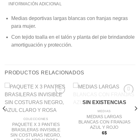
INFORMACIÓN ADICIONAL
Medias deportivas largas blancas con franjas negras
para mujer.
Con tejido toalla en el talón y planta del pie brindandole
amortiguación y protección.
PRODUCTOS RELACIONADOS
SIN EXISTENCIAS
Añadir
Añadir
MEDIAS
a la
a la
MEDIAS LARGAS
lista de
lista de
COLECCIONES
BLANCAS CON FRANJAS
deseos
deseos
PAQUETE X 3 PANTIES
AZUL Y ROJO
BRASILERAS INVISIBLE
6
$
SIN COSTURAS NEGRO,