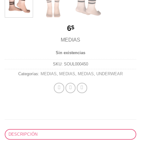
Añadir
a la
lista de
deseos
6
$
MEDIAS
Sin existencias
SKU:
SOUL000450
Categorías:
MEDIAS
,
MEDIAS
,
MEDIAS
,
UNDERWEAR
DESCRIPCIÓN