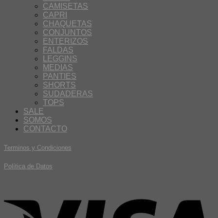
CAMISETAS
CAPRI
CHAQUETAS
CONJUNTOS
ENTERIZOS
FALDAS
LEGGINS
MEDIAS
PANTIES
SHORTS
SUDADERAS
TOPS
SALE
SOMOS
CONTACTO
Terminos y Condiciones
Política de Datos