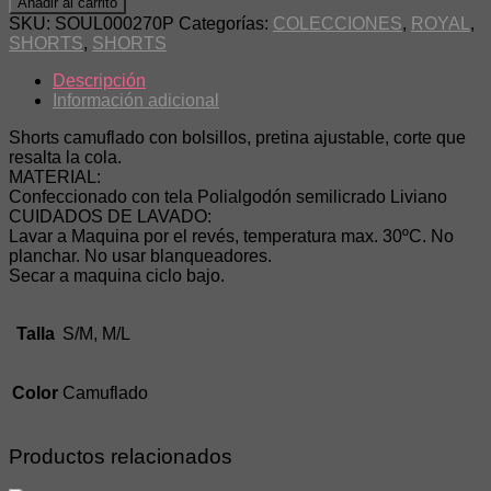
Añadir al carrito
SKU:
SOUL000270P
Categorías:
COLECCIONES
,
ROYAL
,
SHORTS
,
SHORTS
Descripción
Información adicional
Shorts camuflado con bolsillos, pretina ajustable, corte que
resalta la cola.
MATERIAL:
Confeccionado con tela Polialgodón semilicrado Liviano
CUIDADOS DE LAVADO:
Lavar a Maquina por el revés, temperatura max. 30ºC. No
planchar. No usar blanqueadores.
Secar a maquina ciclo bajo.
Talla
S/M, M/L
Color
Camuflado
Productos relacionados