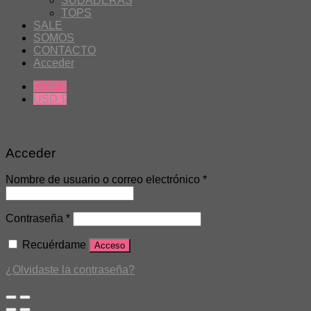
SUDADERAS
TOPS
SALE
SOMOS
CONTACTO
Acceder
COP $
USD $
Acceder
Nombre de usuario o correo electrónico
*
Contraseña
*
Recuérdame
Acceso
¿Olvidaste la contraseña?