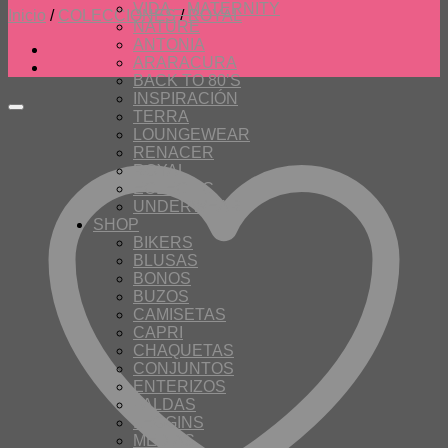
VIDA – MATERNITY
Inicio
/
COLECCIONES
/
ROYAL
NATURE
ANTONIA
ARARACURA
BACK TO 80’S
INSPIRACIÓN
TERRA
LOUNGEWEAR
RENACER
ROYAL
ECLECTIC
UNDERWEAR
SHOP
BIKERS
BLUSAS
BONOS
BUZOS
CAMISETAS
CAPRI
CHAQUETAS
CONJUNTOS
ENTERIZOS
FALDAS
LEGGINS
MEDIAS