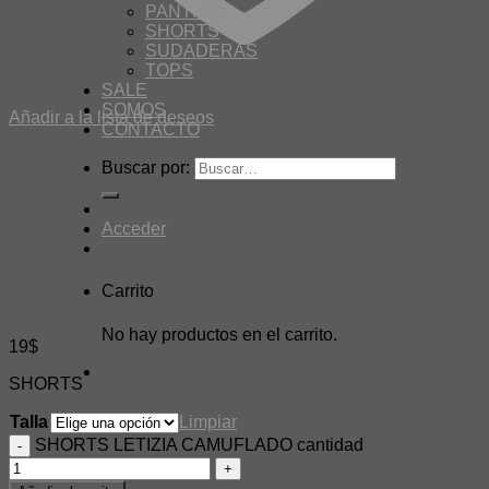
PANTIES
SHORTS
SUDADERAS
TOPS
SALE
SOMOS
Añadir a la lista de deseos
CONTACTO
Buscar por:
Acceder
Carrito
No hay productos en el carrito.
19
$
SHORTS
Talla
Limpiar
SHORTS LETIZIA CAMUFLADO cantidad