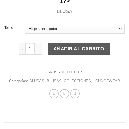
17
a la
lista de
BLUSA
deseos
Talla
BLUSA LINI BLANCA cantidad
AÑADIR AL CARRITO
SKU:
SOUL000131P
Categorías:
BLUSAS
,
BLUSAS
,
COLECCIONES
,
LOUNGEWEAR