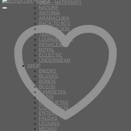
VIDA – MATERNITY
NATURE
ANTONIA
ARARACURA
BACK TO 80’S
INSPIRACIÓN
TERRA
LOUNGEWEAR
RENACER
ROYAL
ECLECTIC
UNDERWEAR
SHOP
BIKERS
BLUSAS
BONOS
BUZOS
CAMISETAS
CAPRI
CHAQUETAS
CONJUNTOS
ENTERIZOS
FALDAS
LEGGINS
MEDIAS