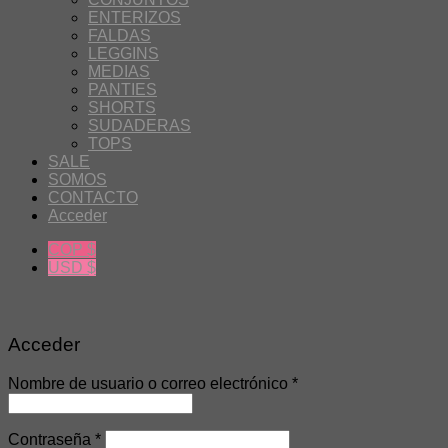
ENTERIZOS
FALDAS
LEGGINS
MEDIAS
PANTIES
SHORTS
SUDADERAS
TOPS
SALE
SOMOS
CONTACTO
Acceder
COP $
USD $
Acceder
Nombre de usuario o correo electrónico
*
Contraseña
*