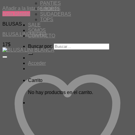
PANTIES
Añadir a la lista de deseos
SHORTS
Vista Rápida
SUDADERAS
TOPS
BLUSAS
SALE
SOMOS
BLUSA LINI NEGRA
CONTACTO
17
$
Buscar por:
Acceder
Carrito
No hay productos en el carrito.