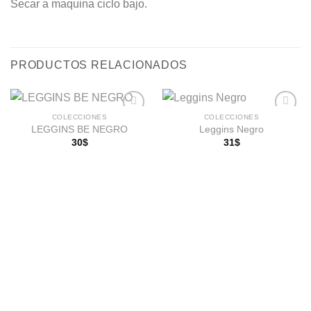
Secar a maquina ciclo bajo.
PRODUCTOS RELACIONADOS
COLECCIONES
COLECCIONES
LEGGINS BE NEGRO
Leggins Negro
30
$
31
$
Añadir
Añadir
a la
a la
lista de
lista de
deseos
deseos