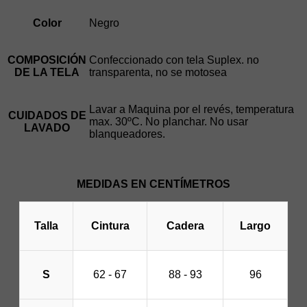
Color
Negro
COMPOSICIÓN
Confeccionado con tela Suplex. no
DE LA TELA
transparenta, no se motosea
Lavar a Maquina por el revés, temperatura
CUIDADOS DE
max. 30ºC. No planchar. No usar
LAVADO
blanqueadores.
MEDIDAS EN CENTÍMETROS
Talla
Cintura
Cadera
Largo
S
62 - 67
88 - 93
96