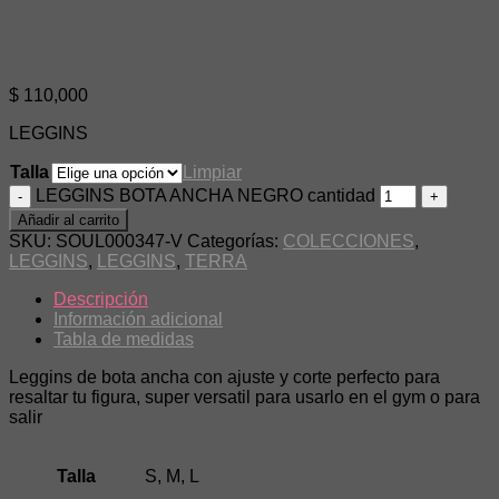
$
110,000
LEGGINS
Talla
Limpiar
LEGGINS BOTA ANCHA NEGRO cantidad
Añadir al carrito
SKU:
SOUL000347-V
Categorías:
COLECCIONES
,
LEGGINS
,
LEGGINS
,
TERRA
Descripción
Información adicional
Tabla de medidas
Leggins de bota ancha con ajuste y corte perfecto para
resaltar tu figura, super versatil para usarlo en el gym o para
salir
Talla
S, M, L