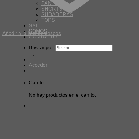
PANTIES
SHORTS
SUDADERAS
TOPS
SALE
SOMOS
Añadir a la lista de deseos
CONTACTO
Buscar por:
Acceder
Carrito
No hay productos en el carrito.