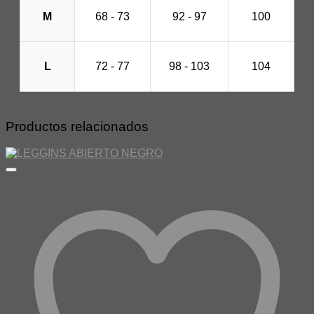
M
68 - 73
92 - 97
100
L
72 - 77
98 - 103
104
Productos relacionados