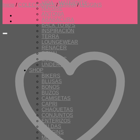
VIDA – MATERNITY
Inicio
/
COLECCIONES
/
TERRA
/
LEGGINS
NATURE
ANTONIA
ARARACURA
BACK TO 80’S
INSPIRACIÓN
TERRA
LOUNGEWEAR
RENACER
ROYAL
ECLECTIC
UNDERWEAR
SHOP
BIKERS
BLUSAS
BONOS
BUZOS
CAMISETAS
CAPRI
CHAQUETAS
CONJUNTOS
ENTERIZOS
FALDAS
LEGGINS
MEDIAS