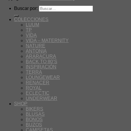
Buscar por:
COLECCIONES
LUUM
TP
VIDA
VIDA – MATERNITY
NATURE
ANTONIA
ARARACURA
BACK TO 80’S
INSPIRACIÓN
TERRA
LOUNGEWEAR
RENACER
ROYAL
ECLECTIC
UNDERWEAR
SHOP
BIKERS
BLUSAS
BONOS
BUZOS
CAMISETAS