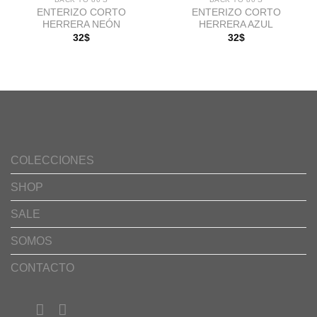
ENTERIZO CORTO
ENTERIZO CORTO
Añadir
Añadir
HERRERA NEÓN
HERRERA AZUL
a la
a la
lista de
lista de
32
$
32
$
deseos
deseos
COLECCIONES
SHOP
SALE
SOMOS
CONTACTO