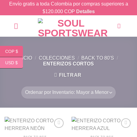
Skip
Envío gratis a toda Colombia por compras superiores a
to
$120.000 COP
Detalles
content
COP $
INICIO
/
COLECCIONES
/
BACK TO 80'S
/
USD $
ENTERIZOS CORTOS
FILTRAR
BACK TO 80'S
BACK TO 80'S