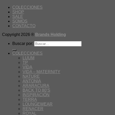
COLECCIONES
SHOP
SALE
SOMOS
CONTACTO
Copyright 2026 ®
Brands Holding
Buscar por:
COLECCIONES
LUUM
TP
VIDA
VIDA – MATERNITY
NATURE
ANTONIA
ARARACURA
BACK TO 80’S
INSPIRACIÓN
TERRA
LOUNGEWEAR
RENACER
ROYAL