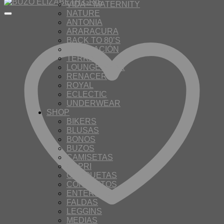
VIDA – MATERNITY
NATURE
ANTONIA
ARARACURA
BACK TO 80’S
INSPIRACIÓN
TERRA
LOUNGEWEAR
RENACER
ROYAL
ECLECTIC
UNDERWEAR
SHOP
BIKERS
BLUSAS
BONOS
BUZOS
CAMISETAS
CAPRI
CHAQUETAS
CONJUNTOS
ENTERIZOS
FALDAS
LEGGINS
MEDIAS